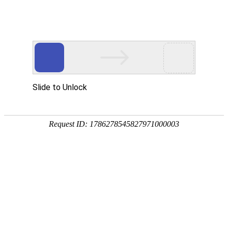
网站首页
企业简介
产品中心
新闻动态
企业文化
新闻动态
最新发表
ks官方旗舰店接收室压力
水喷射器的工作原理
活性炭喷射器使用周期
喷射器安装方向
喷射器
的作用:主要应用于各
ks官方旗舰店原理和作用