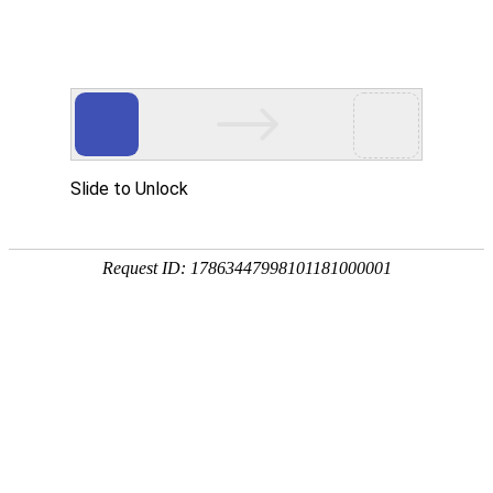
网站首页
企业简介
产品中心
新闻动态
企业文化
资讯动态
最新发表
活性炭喷射器图
作者：Admin
日期：2022-
ks官方旗舰店接收室压
力
活性炭喷射器
工作原理：
水喷射器的工作原理
活性炭消石灰喷射器，以离心
活性炭喷射器特点：