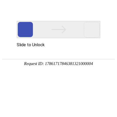
网站首页
企业简介
产品中心
新闻动态
企业文化
ks官方旗舰店作用
ks官方旗舰店
作用：
金属除气行业：喷射器系统/复合系统能够达到绝压1torr以下
石化行业：单级、多级喷射器系统/复合系统根据工艺的不同而应用广泛
炼油行业：多级喷射器系统/复合系统应用于蒸馏塔的粗真空
电力行业：两级喷射器系统用作冷凝器的抽气装置