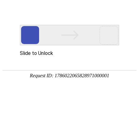
网站首页
企业简介
产品中心
新闻动态
企业文化
资讯动态
最新发表
喷射器喷嘴
作者：Admin
日期：2022-
ks官方旗舰店接收室压
力
喷射器
喷嘴材质一般都是不锈
水喷射器的工作原理